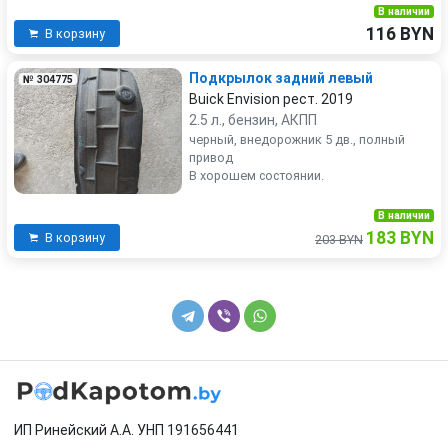
В наличии
116 BYN
В корзину
Подкрылок задний левый
№ 304775
Buick Envision рест. 2019
2.5 л., бензин, АКПП
черный, внедорожник 5 дв., полный
привод
В хорошем состоянии.
В наличии
183 BYN
В корзину
203 BYN
ИП Ринейский А.А. УНП 191656441