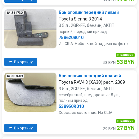
Брызговик передний левый
№ 311732
Toyota Sienna 3 2014
3.5 л., 2GR-FE, бензин, АКПП
черный, передний привод
7586208010
Из США. Небольшой надрыв на фото
В наличии
53 BYN
В корзину
58 BYN
Брызговик передний правый
№ 307689
Toyota RAV4 3 (XA30) рест. 2009
3.5 л., 2GR-FE, бензин, АКПП
серебристый, внедорожник 5 дв.,
полный привод
538950R010
Хорошее состояние. Из США
В наличии
27 BYN
В корзину
29 BYN