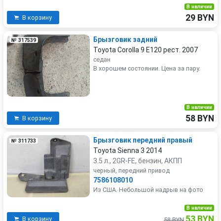
В наличии
29 BYN
В корзину
Брызговик задний
№ 317539
Toyota Corolla 9 E120 рест. 2007
седан
В хорошем состоянии. Цена за пару.
В наличии
58 BYN
В корзину
Брызговик передний правый
№ 311733
Toyota Sienna 3 2014
3.5 л., 2GR-FE, бензин, АКПП
черный, передний привод
7586108010
Из США. Небольшой надрыв на фото
В наличии
53 BYN
В корзину
58 BYN