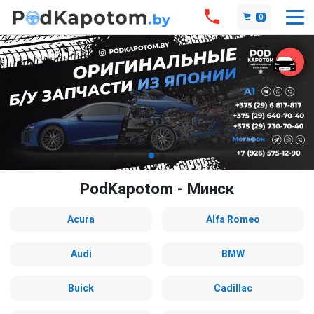
0
PodKapotom - Минск
Acura
Alfa Romeo
Audi
BMW
Buick
Cadillac