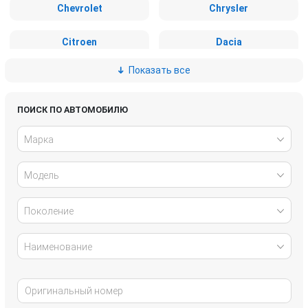
Chevrolet
Chrysler
Citroen
Dacia
Показать все
Daewoo
Dodge
Fiat
Ford
ПОИСК ПО АВТОМОБИЛЮ
Марка
Geely
GMC
Модель
Great Wall
Honda
Hyundai
Infiniti
Поколение
Isuzu
IVECO
Наименование
Jaguar
Jeep