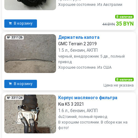
Хорошее состояние. Из Австралии
В наличии
35 BYN
В корзину
44 BYN
Держатель капота
№ 331126
GMC Terrain 2 2019
1.5 л., бензин, АКПП
черный, внедорожник 5 дв., полный
привод
Хорошее состояние. Из США
В наличии
В корзину
Цена не указана
Корпус масляного фильтра
№ 331124
Kia K5 3 2021
1.6 л., бензин, АКПП
du2/синий, полный привод
В хорошем состоянии. В сборе как на
фото!