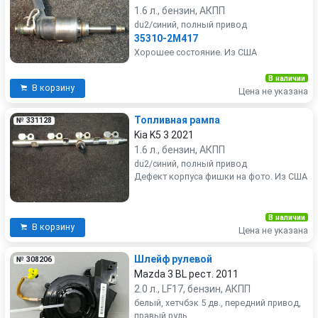
1.6 л., бензин, АКПП
du2/синий, полный привод
35310-2M417
Хорошее состояние. Из США
В наличии
В корзину
Цена не указана
Топливная рампа
№ 331128
Kia K5 3 2021
1.6 л., бензин, АКПП
du2/синий, полный привод
Дефект корпуса фишки на фото. Из США
В наличии
В корзину
Цена не указана
Шлейф рулевой
№ 308206
Mazda 3 BL рест. 2011
2.0 л., LF17, бензин, АКПП
белый, хетчбэк 5 дв., передний привод,
правый руль