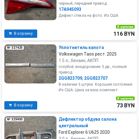
черный, передний привод
17A945093
Toyota
Volkswagen
Дефект стекла на фото. Из США
В наличии
Volvo
116 BYN
В корзину
Уплотнитель капота
№ 327425
Volkswagen Taos рест. 2025
1.5 л., бензин, АКПП
голубой, внедорожник 5 дв., полный
привод
2GG823709
,
2GG823707
В наличии 3 штуки. Хорошее состояние.
Из США. Цена за весь комплект
В наличии
73 BYN
В корзину
Дефлектор обдува салона
№ 329493
центральный
Ford Explorer 6 U625 2020
3.0 л., бензин, АКПП