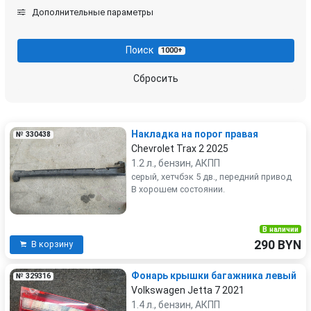
Kia
Land Rover
Дополнительные параметры
Lexus
Lincoln
Поиск
1000+
Mazda
Mercedes-Benz
Сбросить
Mini
Mitsubishi
Накладка на порог правая
№ 330438
Nissan
Opel
Chevrolet Trax 2 2025
1.2 л., бензин, АКПП
Peugeot
Pontiac
серый, хетчбэк 5 дв., передний привод
В хорошем состоянии.
Porsche
Renault
В наличии
Rover
Skoda
290 BYN
В корзину
Smart
Фонарь крышки багажника левый
SsangYong
№ 329316
Volkswagen Jetta 7 2021
1.4 л., бензин, АКПП
Subaru
Suzuki