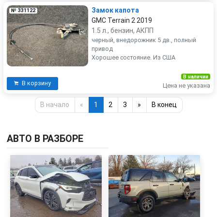
Замок капота
№ 331122
GMC Terrain 2 2019
1.5 л., бензин, АКПП
черный, внедорожник 5 дв., полный
привод
Хорошее состояние. Из США
В наличии
В корзину
Цена не указана
В начало
«
1
2
3
»
В конец
АВТО В РАЗБОРЕ