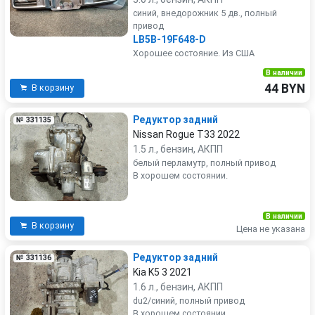
синий, внедорожник 5 дв., полный
привод
LB5B-19F648-D
Хорошее состояние. Из США
В наличии
44 BYN
В корзину
Редуктор задний
№ 331135
Nissan Rogue T33 2022
1.5 л., бензин, АКПП
белый перламутр, полный привод
В хорошем состоянии.
В наличии
В корзину
Цена не указана
Редуктор задний
№ 331136
Kia K5 3 2021
1.6 л., бензин, АКПП
du2/синий, полный привод
В хорошем состоянии.