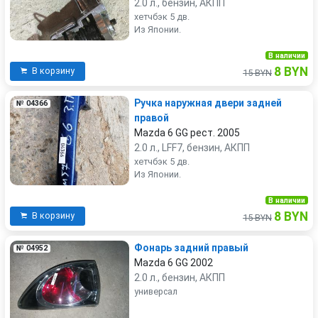
2.0 л., бензин, АКПП
хетчбэк 5 дв.
Из Японии.
В наличии
8 BYN
В корзину
15 BYN
Ручка наружная двери задней
№ 04366
правой
Mazda 6 GG рест. 2005
2.0 л., LFF7, бензин, АКПП
хетчбэк 5 дв.
Из Японии.
В наличии
8 BYN
В корзину
15 BYN
Фонарь задний правый
№ 04952
Mazda 6 GG 2002
2.0 л., бензин, АКПП
универсал