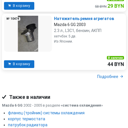
29 BYN
В корзину
58 BYN
Натяжитель ремня агрегатов
№ 10474
Mazda 6 GG 2003
2.3 л., L3C1, бензин, АКПП
хетчбэк 5 дв.
Из Японии.
В наличии
44 BYN
В корзину
Подробнее
Также в наличии
Mazda 6 GG
2002 - 2005 в разделе
«система охлаждения
»
фланец (тройник) системы охлаждения
корпус термостата
патрубок радиатора