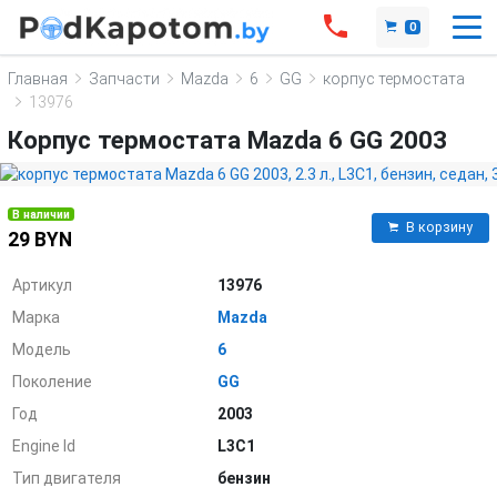
0
Главная
Запчасти
Mazda
6
GG
корпус термостата
13976
Корпус термостата Mazda 6 GG 2003
В наличии
В корзину
29 BYN
Артикул
13976
Марка
Mazda
Модель
6
Поколение
GG
Год
2003
Engine Id
L3C1
Тип двигателя
бензин