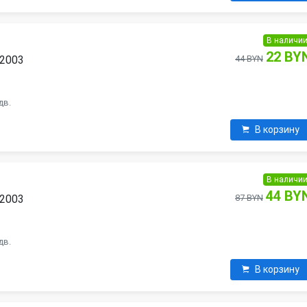
В наличи
22 BY
 2003
44 BYN
дв.
В корзину
В наличи
я
44 BY
 2003
87 BYN
дв.
В корзину