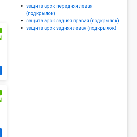
защита арок передняя левая
(подкрылок)
защита арок задняя правая (подкрылок)
защита арок задняя левая (подкрылок)
и
N
и
N