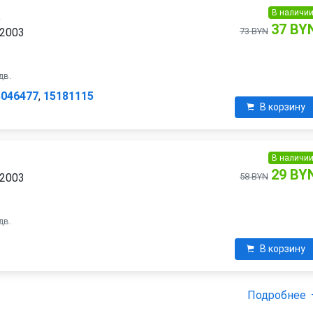
В наличи
а
37 BY
 2003
73 BYN
дв.
5046477
,
15181115
В корзину
В наличи
29 BY
 2003
58 BYN
дв.
В корзину
Подробнее