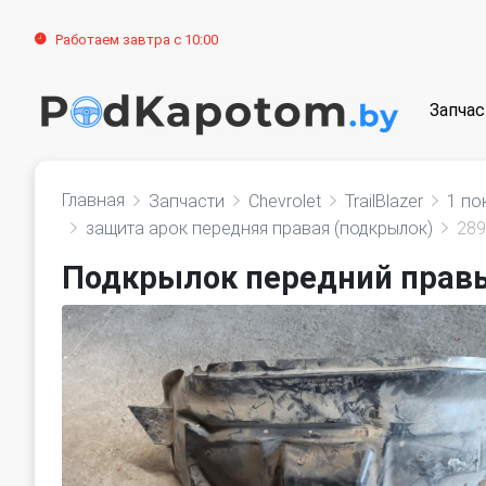
Работаем завтра с 10:00
Запчас
Главная
Запчасти
Chevrolet
TrailBlazer
1 по
защита арок передняя правая (подкрылок)
289
Подкрылок передний правый 