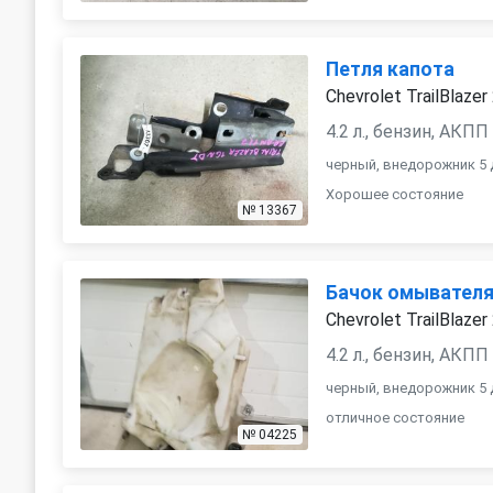
Петля капота
Chevrolet TrailBlazer
4.2 л., бензин, АКПП
черный, внедорожник 5 
Хорошее состояние
№ 13367
Бачок омывател
Chevrolet TrailBlazer
4.2 л., бензин, АКПП
черный, внедорожник 5 
отличное состояние
№ 04225