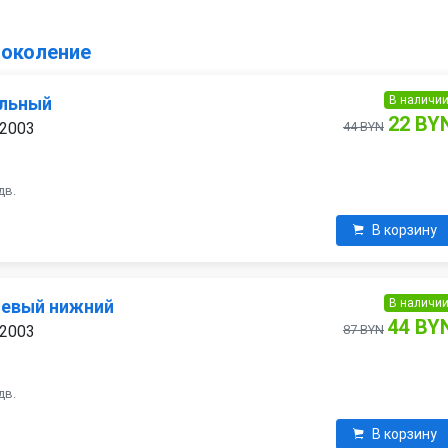
 поколение
В наличи
ельный
22 BY
 2003
44 BYN
дв.
В корзину
В наличи
левый нижний
44 BY
 2003
87 BYN
дв.
В корзину