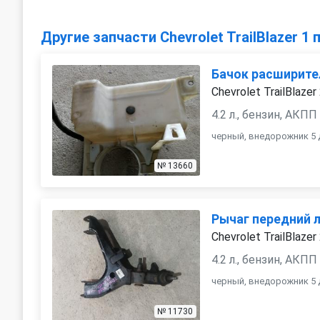
Другие запчасти Chevrolet TrailBlazer 1
Бачок расширит
Chevrolet TrailBlazer
4.2 л., бензин, АКПП
черный, внедорожник 5 
№ 13660
Рычаг передний 
Chevrolet TrailBlazer
4.2 л., бензин, АКПП
черный, внедорожник 5 
№ 11730