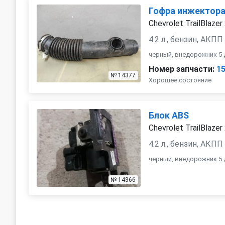
Гофра инжектор
Chevrolet TrailBlazer
4.2 л., бензин, АКПП
черный, внедорожник 5 
Номер запчасти:
1
№ 14377
Хорошее состояние
Блок ABS
Chevrolet TrailBlazer
4.2 л., бензин, АКПП
черный, внедорожник 5 
№ 14366