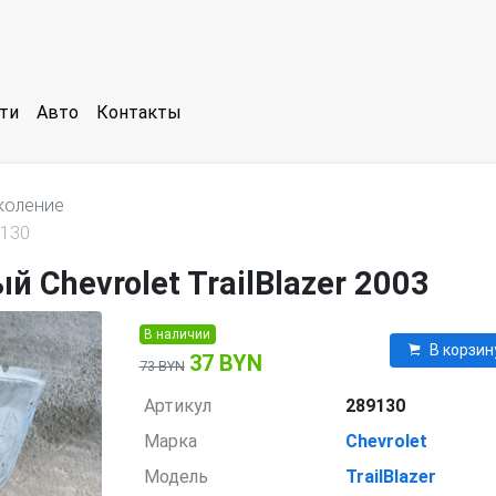
ти
Авто
Контакты
коление
130
Chevrolet TrailBlazer 2003
В наличии
В корзин
37 BYN
73 BYN
Артикул
289130
Марка
Chevrolet
Модель
TrailBlazer