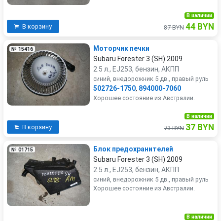
В наличии
44 BYN
В корзину
87 BYN
Моторчик печки
№ 15416
Subaru Forester 3 (SH) 2009
2.5 л., EJ253, бензин, АКПП
синий, внедорожник 5 дв., правый руль
502726-1750
,
894000-7060
Хорошее состояние из Австралии.
В наличии
37 BYN
В корзину
73 BYN
Блок предохранителей
№ 01715
Subaru Forester 3 (SH) 2009
2.5 л., EJ253, бензин, АКПП
синий, внедорожник 5 дв., правый руль
Хорошее состояние из Австралии.
В наличии