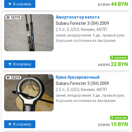
44 BYN
В корзину
87 BYN
Амортизатор капота
№ 15719
Subaru Forester 3 (SH) 2009
2.5 л., EJ253, бензин, АКПП
синий, внедорожник 5 дв., правый руль
Хорошее состояние из Австралии.
В наличии
22 BYN
В корзину
44 BYN
Крюк буксировочный
№ 15219
Subaru Forester 3 (SH) 2009
2.5 л., EJ253, бензин, АКПП
синий, внедорожник 5 дв., правый руль
Хорошее состояние из Австралии.
В наличии
15 BYN
В корзину
29 BYN