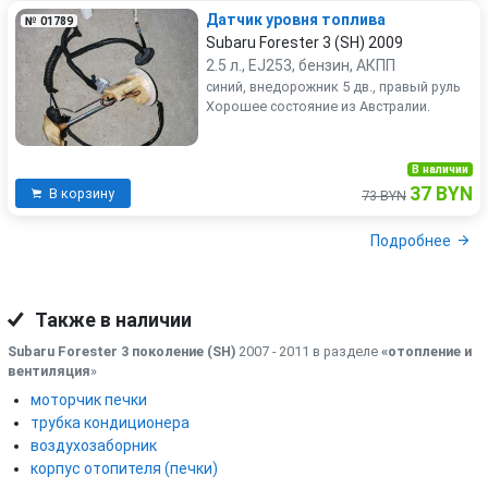
Датчик уровня топлива
№ 01789
Subaru Forester 3 (SH) 2009
2.5 л., EJ253, бензин, АКПП
синий, внедорожник 5 дв., правый руль
Хорошее состояние из Австралии.
В наличии
37 BYN
В корзину
73 BYN
Подробнее
Также в наличии
Subaru Forester 3 поколение (SH)
2007 - 2011 в разделе
«отопление и
вентиляция
»
моторчик печки
трубка кондиционера
воздухозаборник
корпус отопителя (печки)