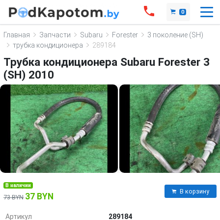
0
Главная
Запчасти
Subaru
Forester
3 поколение (SH)
трубка кондиционера
289184
Трубка кондиционера Subaru Forester 3
(SH) 2010
В наличии
В корзину
37 BYN
73 BYN
Артикул
289184