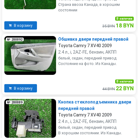
Страна ввоза Канада, в хорошем
состоянии
В наличии
18 BYN
В корзину
35 BYN
Обшивка двери передней правой
№ 288892
Toyota Camry 7 XV40 2009
2.4 л., i, 2AZ-FE, бензин, АКПП
белый, седан, передний привод
Состояние на фото. Из Канады.
В наличии
22 BYN
В корзину
44 BYN
Кнопка стеклоподъемника двери
№ 288889
передней правой
Toyota Camry 7 XV40 2009
2.4 л., i, 2AZ-FE, бензин, АКПП
белый, седан, передний привод
В хорошем состоянии. Из Канады.