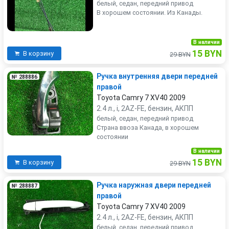
белый, седан, передний привод
В хорошем состоянии. Из Канады.
В наличии
15 BYN
В корзину
29 BYN
Ручка внутренняя двери передней
№ 288886
правой
Toyota Camry 7 XV40 2009
2.4 л., i, 2AZ-FE, бензин, АКПП
белый, седан, передний привод
Страна ввоза Канада, в хорошем
состоянии
В наличии
15 BYN
В корзину
29 BYN
Ручка наружная двери передней
№ 288887
правой
Toyota Camry 7 XV40 2009
2.4 л., i, 2AZ-FE, бензин, АКПП
белый, седан, передний привод