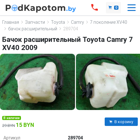
0
Главная
Запчасти
Toyota
Camry
7 поколение XV40
бачок расширительный
289704
Бачок расширительный Toyota Camry 7
XV40 2009
В наличии
В корзину
15 BYN
29 BYN
Артикул
289704