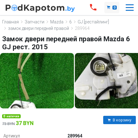
0
Главная
Запчасти
Mazda
6
GJ [рестайлинг]
замок двери передней правой
289964
Замок двери передней правой Mazda 6
GJ рест. 2015
В наличии
В корзину
37 BYN
73 BYN
Артикул
289964