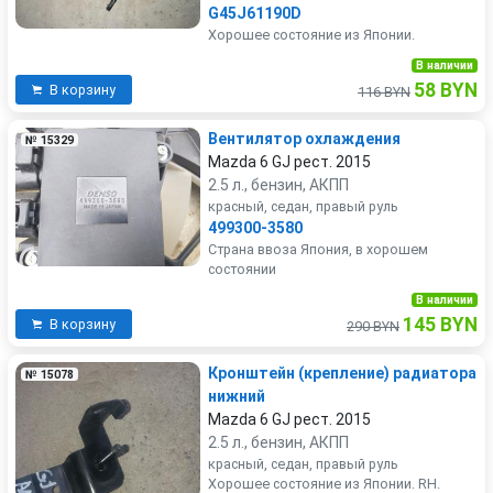
G45J61190D
Хорошее состояние из Японии.
В наличии
58 BYN
В корзину
116 BYN
Вентилятор охлаждения
№ 15329
Mazda 6 GJ рест. 2015
2.5 л., бензин, АКПП
красный, седан, правый руль
499300-3580
Страна ввоза Япония, в хорошем
состоянии
В наличии
145 BYN
В корзину
290 BYN
Кронштейн (крепление) радиатора
№ 15078
нижний
Mazda 6 GJ рест. 2015
2.5 л., бензин, АКПП
красный, седан, правый руль
Хорошее состояние из Японии. RH.