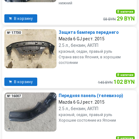
нижний
В наличии
29 BYN
В корзину
58 BYN
Защита бампера переднего
№ 17730
Mazda 6 GJ рест. 2015
2.5 л., бензин, АКПП
красный, седан, правый руль
Страна ввоза Япония, в хорошем
состоянии
В наличии
102 BYN
В корзину
145 BYN
Передняя панель (телевизор)
№ 16007
Mazda 6 GJ рест. 2015
2.5 л., бензин, АКПП
красный, седан, правый руль
Хорошее состояние из Японии
В наличии