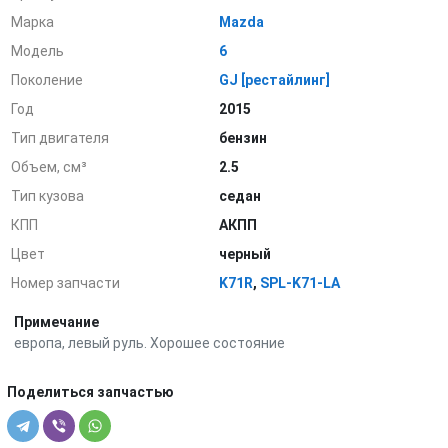
Марка
Mazda
Модель
6
Поколение
GJ [рестайлинг]
Год
2015
Тип двигателя
бензин
Объем, см³
2.5
Тип кузова
седан
КПП
АКПП
Цвет
черный
Номер запчасти
K71R
,
SPL-K71-LA
Примечание
европа, левый руль. Хорошее состояние
Поделиться запчастью