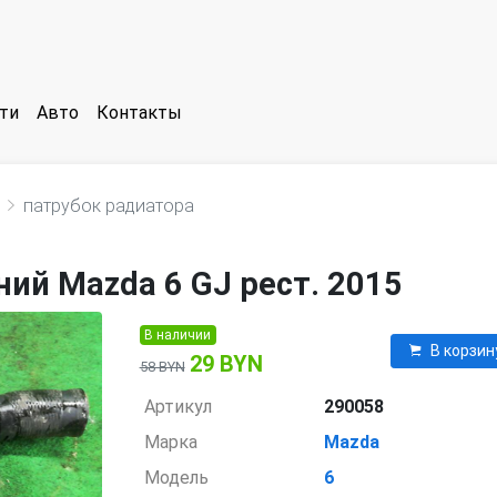
ти
Авто
Контакты
патрубок радиатора
ий Mazda 6 GJ рест. 2015
В наличии
В корзин
29 BYN
58 BYN
Артикул
290058
Марка
Mazda
Модель
6