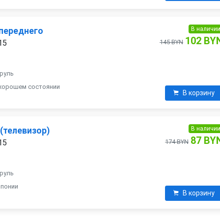
В наличи
переднего
102 BY
15
145 BYN
 руль
 хорошем состоянии
В корзину
В наличи
(телевизор)
87 BY
15
174 BYN
 руль
Японии
В корзину