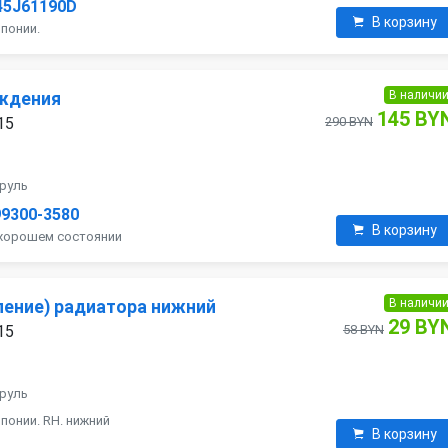
45J61190D
В корзину
понии.
В наличи
аждения
145 BY
15
290 BYN
 руль
99300-3580
В корзину
 хорошем состоянии
В наличи
ление) радиатора нижний
29 BY
15
58 BYN
 руль
понии. RH. нижний
В корзину