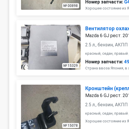
Номер запчасти:
G
№ 00898
Хорошее состояние из Я
Вентилятор охл
Mazda 6 GJ рест. 20
2.5 л., бензин, АКПП
красный, седан, правый
Номер запчасти:
4
№ 15329
Страна ввоза Япония, в
Кронштейн (креп
Mazda 6 GJ рест. 20
2.5 л., бензин, АКПП
красный, седан, правый
Хорошее состояние из Я
№ 15078