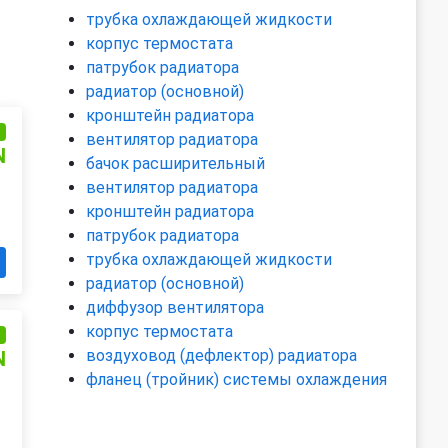
трубка охлаждающей жидкости
корпус термостата
патрубок радиатора
радиатор (основной)
кронштейн радиатора
и
вентилятор радиатора
N
бачок расширительный
вентилятор радиатора
кронштейн радиатора
патрубок радиатора
трубка охлаждающей жидкости
радиатор (основной)
диффузор вентилятора
корпус термостата
и
воздуховод (дефлектор) радиатора
N
фланец (тройник) системы охлаждения