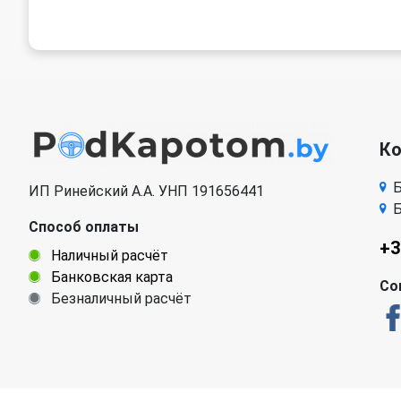
К
Б
ИП Ринейский А.А. УНП 191656441
Б
Способ оплаты
+3
Наличный расчёт
Банковская карта
Со
Безналичный расчёт