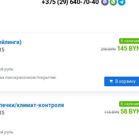
+375 (29) 640-70-40
В наличи
ейлинги)
145 BY
15
290 BYN
ый руль
 на лакокрасочном покрытии.
В корзину
В наличи
 печки/климат-контроля
58 BY
15
116 BYN
ый руль