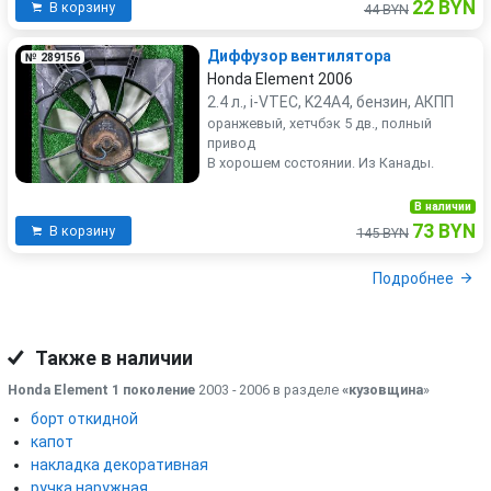
22 BYN
В корзину
44 BYN
Диффузор вентилятора
№ 289156
Honda Element 2006
2.4 л., i-VTEC, K24A4, бензин, АКПП
оранжевый, хетчбэк 5 дв., полный
привод
В хорошем состоянии. Из Канады.
В наличии
73 BYN
В корзину
145 BYN
Подробнее
Также в наличии
Honda Element 1 поколение
2003 - 2006 в разделе
«кузовщина
»
борт откидной
капот
накладка декоративная
ручка наружная