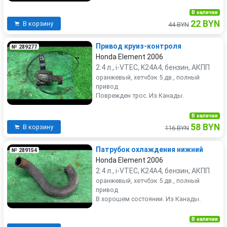
В наличии
22 BYN
В корзину
44 BYN
Привод круиз-контроля
№ 289277
Honda Element 2006
2.4 л., i-VTEC, K24A4, бензин, АКПП
оранжевый, хетчбэк 5 дв., полный
привод
Поврежден трос. Из Канады.
В наличии
58 BYN
В корзину
116 BYN
Патрубок охлаждения нижний
№ 289154
Honda Element 2006
2.4 л., i-VTEC, K24A4, бензин, АКПП
оранжевый, хетчбэк 5 дв., полный
привод
В хорошем состоянии. Из Канады.
В наличии