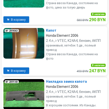
Страна ввоза Канада, состояние на
фото, цена за голую дверь
В наличии
290 BYN
В корзину
580 BYN
Капот
№ 289063
Honda Element 2006
2.4 л., i-VTEC, K24A4, бензин, АКПП
оранжевый, хетчбэк 5 дв., полный
привод
Страна ввоза Канада, состояние на
фото
В наличии
247 BYN
В корзину
493 BYN
Накладка замка капота
№ 289148
Honda Element 2006
2.4 л., i-VTEC, K24A4, бензин, АКПП
оранжевый, хетчбэк 5 дв., полный
привод
В хорошем состоянии. Из Канады.