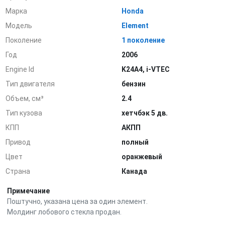
Марка
Honda
Модель
Element
Поколение
1 поколение
Год
2006
Engine Id
K24A4, i-VTEC
Тип двигателя
бензин
Объем, см³
2.4
Тип кузова
хетчбэк 5 дв.
КПП
АКПП
Привод
полный
Цвет
оранжевый
Страна
Канада
Примечание
Поштучно, указана цена за один элемент.
Молдинг лобового стекла продан.