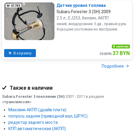
Датчик уровня топлива
№ 01789
Subaru Forester 3 (SH) 2009
2.5 л., EJ253, бензин, АКПП
синий, внедорожник 5 дв., правый руль
Хорошее состояние из Австралии.
В наличии
37 BYN
В корзину
73 BYN
Подробнее
Также в наличии
Subaru Forester 3 поколение (SH)
2007 - 2011 в разделе
«трансмиссия
»
Маховик АКПП (драйв плата)
полуось задняя (приводной вал, ШРУС)
редуктор заднего моста
КПП автоматическая (АКПП)