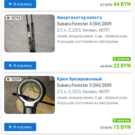
44 BYN
В корзину
87 BYN
Амортизатор капота
№ 15719
Subaru Forester 3 (SH) 2009
2.5 л., EJ253, бензин, АКПП
синий, внедорожник 5 дв., правый руль
Хорошее состояние из Австралии.
В наличии
22 BYN
В корзину
44 BYN
Крюк буксировочный
№ 15219
Subaru Forester 3 (SH) 2009
2.5 л., EJ253, бензин, АКПП
синий, внедорожник 5 дв., правый руль
Хорошее состояние из Австралии.
В наличии
15 BYN
В корзину
29 BYN