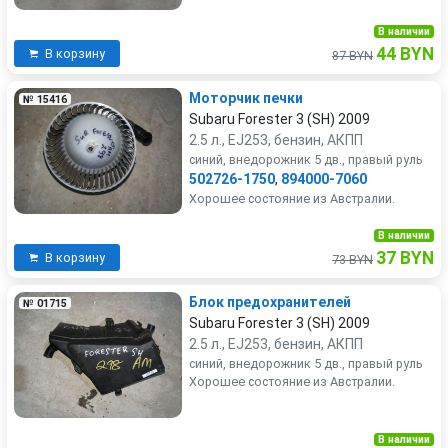
В наличии
44 BYN
В корзину
87 BYN
Моторчик печки
№ 15416
Subaru Forester 3 (SH) 2009
2.5 л., EJ253, бензин, АКПП
синий, внедорожник 5 дв., правый руль
502726-1750
,
894000-7060
Хорошее состояние из Австралии.
В наличии
37 BYN
В корзину
73 BYN
Блок предохранителей
№ 01715
Subaru Forester 3 (SH) 2009
2.5 л., EJ253, бензин, АКПП
синий, внедорожник 5 дв., правый руль
Хорошее состояние из Австралии.
В наличии