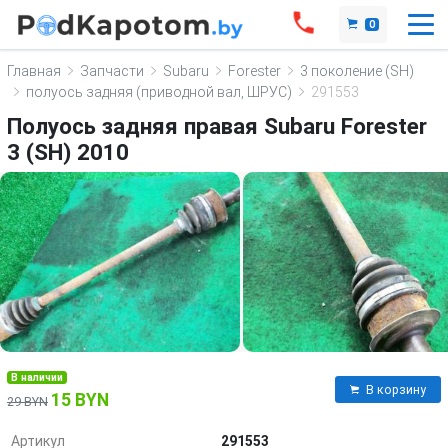
0
Главная
Запчасти
Subaru
Forester
3 поколение (SH)
полуось задняя (приводной вал, ШРУС)
291553
Полуось задняя правая Subaru Forester
3 (SH) 2010
В наличии
В корзину
15 BYN
29 BYN
Артикул
291553