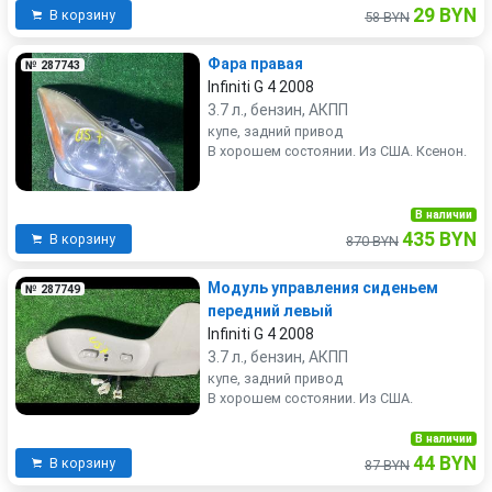
29 BYN
В корзину
58 BYN
Фара правая
№ 287743
Infiniti G 4 2008
3.7 л., бензин, АКПП
купе, задний привод
В хорошем состоянии. Из США. Ксенон.
В наличии
435 BYN
В корзину
870 BYN
Модуль управления сиденьем
№ 287749
передний левый
Infiniti G 4 2008
3.7 л., бензин, АКПП
купе, задний привод
В хорошем состоянии. Из США.
В наличии
44 BYN
В корзину
87 BYN