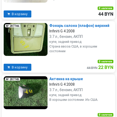
В наличии
44 BYN
В корзину
Фонарь салона (плафон) верхний
№ 287746
Infiniti G 4 2008
3.7 л., бензин, АКПП
купе, задний привод
Страна ввоза США, в хорошем
состоянии
В наличии
22 BYN
В корзину
44 BYN
Антенна на крыше
№ 287745
Infiniti G 4 2008
3.7 л., бензин, АКПП
купе, задний привод
В хорошем состоянии. Из США.
В наличии