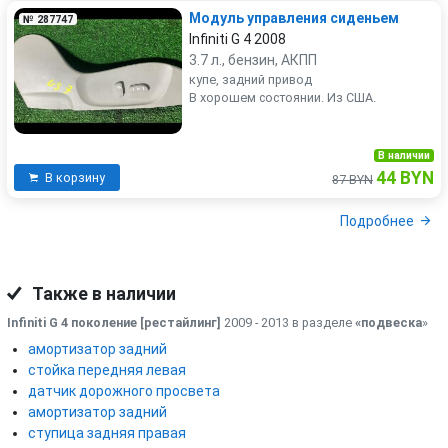
Модуль управления сиденьем
№ 287747
Infiniti G 4 2008
3.7 л., бензин, АКПП
купе, задний привод
В хорошем состоянии. Из США.
В наличии
44 BYN
В корзину
87 BYN
Подробнее
Также в наличии
Infiniti G 4 поколение [рестайлинг]
2009 - 2013 в разделе
«подвеска
»
амортизатор задний
стойка передняя левая
датчик дорожного просвета
амортизатор задний
ступица задняя правая