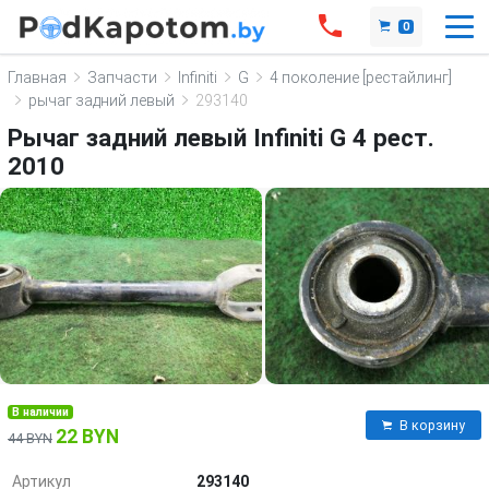
0
Главная
Запчасти
Infiniti
G
4 поколение [рестайлинг]
рычаг задний левый
293140
Рычаг задний левый Infiniti G 4 рест.
2010
В наличии
В корзину
22 BYN
44 BYN
Артикул
293140