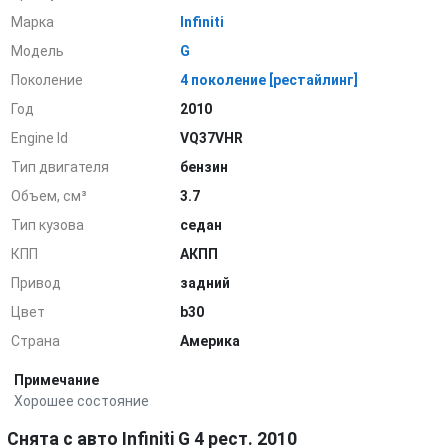
Марка
Infiniti
Модель
G
Поколение
4 поколение [рестайлинг]
Год
2010
Engine Id
VQ37VHR
Тип двигателя
бензин
Объем, см³
3.7
Тип кузова
седан
КПП
АКПП
Привод
задний
Цвет
b30
Страна
Америка
Примечание
Хорошее состояние
Снята с авто Infiniti G 4 рест. 2010