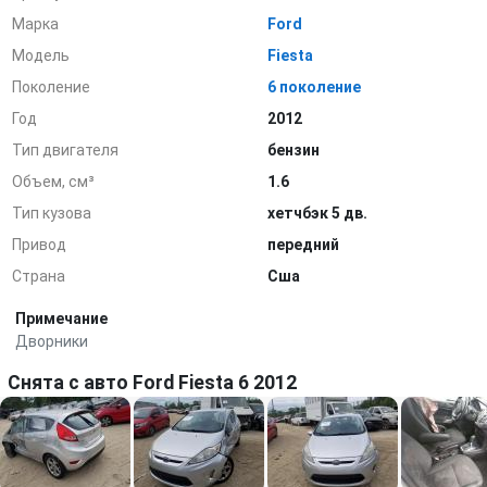
Марка
Ford
Модель
Fiesta
Поколение
6 поколение
Год
2012
Тип двигателя
бензин
Объем, см³
1.6
Тип кузова
хетчбэк 5 дв.
Привод
передний
Страна
Сша
Примечание
Дворники
Снята с авто Ford Fiesta 6 2012