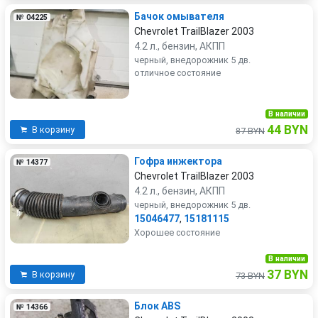
Бачок омывателя
№ 04225
Chevrolet TrailBlazer 2003
4.2 л., бензин, АКПП
черный, внедорожник 5 дв.
отличное состояние
В наличии
44 BYN
В корзину
87 BYN
Гофра инжектора
№ 14377
Chevrolet TrailBlazer 2003
4.2 л., бензин, АКПП
черный, внедорожник 5 дв.
15046477
,
15181115
Хорошее состояние
В наличии
37 BYN
В корзину
73 BYN
Блок ABS
№ 14366