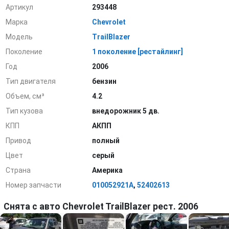
Артикул
293448
Марка
Chevrolet
Модель
TrailBlazer
Поколение
1 поколение [рестайлинг]
Год
2006
Тип двигателя
бензин
Объем, см³
4.2
Тип кузова
внедорожник 5 дв.
КПП
АКПП
Привод
полный
Цвет
серый
Страна
Америка
Номер запчасти
010052921A
,
52402613
Снята с авто Chevrolet TrailBlazer рест. 2006