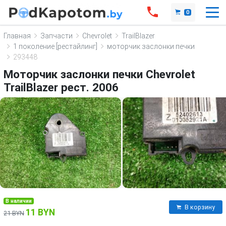
0
Главная
Запчасти
Chevrolet
TrailBlazer
1 поколение [рестайлинг]
моторчик заслонки печки
293448
Моторчик заслонки печки Chevrolet
TrailBlazer рест. 2006
В наличии
В корзину
11 BYN
21 BYN