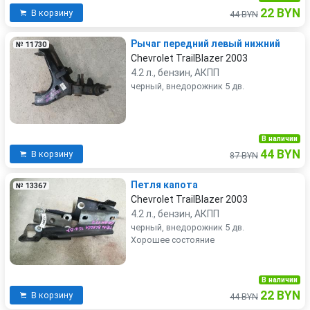
22 BYN
В корзину
44 BYN
Рычаг передний левый нижний
№ 11730
Chevrolet TrailBlazer 2003
4.2 л., бензин, АКПП
черный, внедорожник 5 дв.
В наличии
44 BYN
В корзину
87 BYN
Петля капота
№ 13367
Chevrolet TrailBlazer 2003
4.2 л., бензин, АКПП
черный, внедорожник 5 дв.
Хорошее состояние
В наличии
22 BYN
В корзину
44 BYN