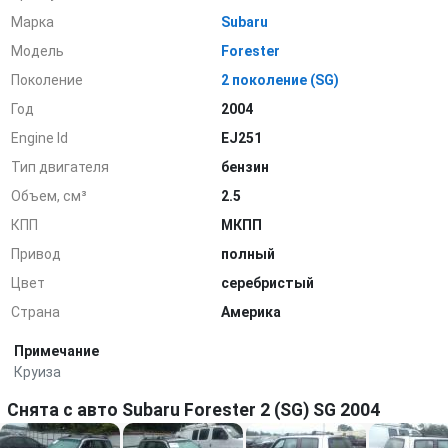
Марка
Subaru
Модель
Forester
Поколение
2 поколение (SG)
Год
2004
Engine Id
EJ251
Тип двигателя
бензин
Объем, см³
2.5
КПП
МКПП
Привод
полный
Цвет
серебристый
Страна
Америка
Примечание
Круиза
Снята с авто Subaru Forester 2 (SG) SG 2004