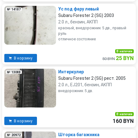
Ус под фару левый
№ 14187
Subaru Forester 2 (SG) 2003
2.0 л., бензин, АКПП
красный, внедорожник 5 дв., правый
руль
отличное состояние
В наличии
25 BYN
В корзину
50 BYN
Интеркулер
№ 13088
Subaru Forester 2 (SG) рест. 2005
2.0 л., EJ201, бензин, АКПП
внедорожник 5 дв.
В наличии
160 BYN
В корзину
Шторка багажника
№ 20972