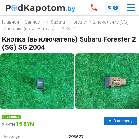
0
Главная
Запчасти
Subaru
Forester
2 поколение (SG)
кнопка (выключатель)
293677
Кнопка (выключатель) Subaru Forester 2
(SG) SG 2004
В наличии
В корзину
15 BYN
29 BYN
Артикул
293677