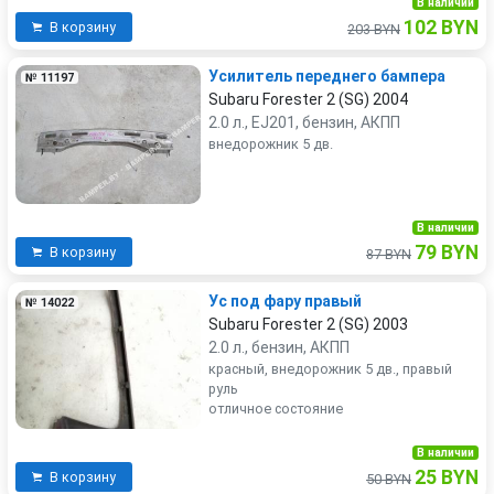
В наличии
102 BYN
В корзину
203 BYN
Усилитель переднего бампера
№ 11197
Subaru Forester 2 (SG) 2004
2.0 л., EJ201, бензин, АКПП
внедорожник 5 дв.
В наличии
79 BYN
В корзину
87 BYN
Ус под фару правый
№ 14022
Subaru Forester 2 (SG) 2003
2.0 л., бензин, АКПП
красный, внедорожник 5 дв., правый
руль
отличное состояние
В наличии
25 BYN
В корзину
50 BYN