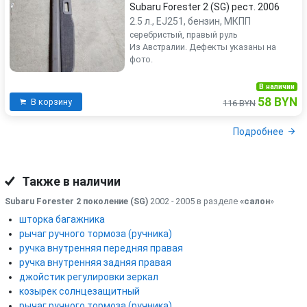
Subaru Forester 2 (SG) рест. 2006
2.5 л., EJ251, бензин, МКПП
серебристый, правый руль
Из Австралии. Дефекты указаны на
фото.
В наличии
58 BYN
В корзину
116 BYN
Подробнее
Также в наличии
Subaru Forester 2 поколение (SG)
2002 - 2005 в разделе
«салон
»
шторка багажника
рычаг ручного тормоза (ручника)
ручка внутренняя передняя правая
ручка внутренняя задняя правая
джойстик регулировки зеркал
козырек солнцезащитный
рычаг ручного тормоза (ручника)