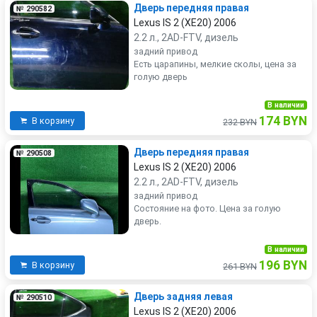
Дверь передняя правая
№ 290582
Lexus IS 2 (XE20) 2006
2.2 л., 2AD-FTV, дизель
задний привод
Есть царапины, мелкие сколы, цена за
голую дверь
В наличии
174 BYN
В корзину
232 BYN
Дверь передняя правая
№ 290508
Lexus IS 2 (XE20) 2006
2.2 л., 2AD-FTV, дизель
задний привод
Состояние на фото. Цена за голую
дверь.
В наличии
196 BYN
В корзину
261 BYN
Дверь задняя левая
№ 290510
Lexus IS 2 (XE20) 2006