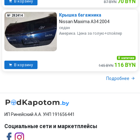
70 BYN
В корзину
87 BYN
Крышка багажника
№ 282414
Nissan Maxima A34 2004
седан
Америка. Цена за голую+спойлер
В наличии
116 BYN
В корзину
145 BYN
Подробнее
ИП Ринейский А.А. УНП 191656441
Социальные сети и маркетплейсы