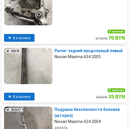
В наличии
70 BYN
В корзину
87 BYN
Рычаг задний продольный левый
№ 20878
Nissan Maxima A34 2005
В наличии
35 BYN
В корзину
44 BYN
Подушка безопасности боковая
№ 282307
(шторка)
Nissan Maxima A34 2004
дизель