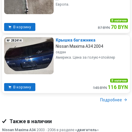
Европа.
В наличии
70 BYN
В корзину
87 BYN
Крышка багажника
№ 282414
Nissan Maxima A34 2004
седан
Америка. Цена за голую+спойлер
В наличии
116 BYN
В корзину
145 BYN
Подробнее
Также в наличии
Nissan Maxima A34
2003 - 2006 в разделе
«двигатель
»