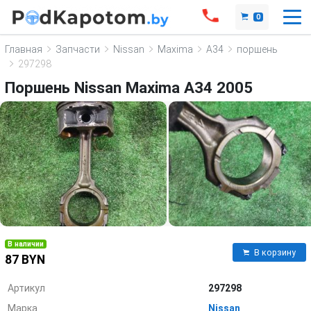
0
Главная
Запчасти
Nissan
Maxima
A34
поршень
297298
Поршень Nissan Maxima A34 2005
В наличии
В корзину
87 BYN
Артикул
297298
Марка
Nissan