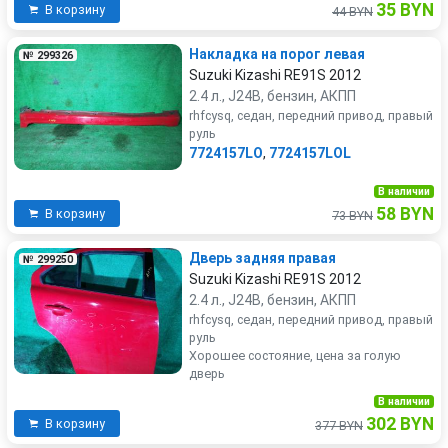
35 BYN
В корзину
44 BYN
Накладка на порог левая
№ 299326
Suzuki Kizashi RE91S 2012
2.4 л., J24B, бензин, АКПП
rhfcysq, седан, передний привод, правый
руль
7724157LO
,
7724157LOL
В наличии
58 BYN
В корзину
73 BYN
Дверь задняя правая
№ 299250
Suzuki Kizashi RE91S 2012
2.4 л., J24B, бензин, АКПП
rhfcysq, седан, передний привод, правый
руль
Хорошее состояние, цена за голую
дверь
В наличии
302 BYN
В корзину
377 BYN