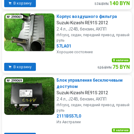
140 BYN
В корзину
174 BYN
Корпус воздушногo фильтра
№ 299061
Suzuki Kizashi RE91S 2012
2.4 л., J24B, бензин, АКПП
rhfcysq, седан, передний привод, правый
руль
57LA01
Хорошее состояние
В наличии
75 BYN
В корзину
125 BYN
Блок управления бесключевым
№ 299069
доступом
Suzuki Kizashi RE91S 2012
2.4 л., J24B, бензин, АКПП
rhfcysq, седан, передний привод, правый
руль
2111BS57L0
Из Австралии
В наличии