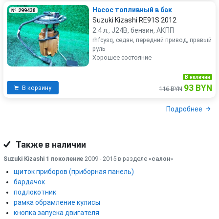
Насос топливный в бак
№ 299438
Suzuki Kizashi RE91S 2012
2.4 л., J24B, бензин, АКПП
rhfcysq, седан, передний привод, правый
руль
Хорошее состояние
В наличии
93 BYN
В корзину
116 BYN
Подробнее
Также в наличии
Suzuki Kizashi 1 поколение
2009 - 2015 в разделе
«салон
»
щиток приборов (приборная панель)
бардачок
подлокотник
рамка обрамление кулисы
кнопка запуска двигателя