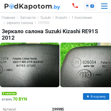
0
Главная
Запчасти
Suzuki
Kizashi
1 поколение
зеркало салона
299985
Зеркало салона Suzuki Kizashi RE91S
2012
В наличии
В корзину
70 BYN
87 BYN
Артикул
299985