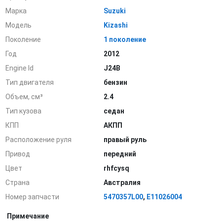
Марка
Suzuki
Модель
Kizashi
Поколение
1 поколение
Год
2012
Engine Id
J24B
Тип двигателя
бензин
Объем, см³
2.4
Тип кузова
седан
КПП
АКПП
Расположение руля
правый руль
Привод
передний
Цвет
rhfcysq
Страна
Австралия
Номер запчасти
5470357L00
,
E11026004
Примечание