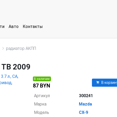
ти
Авто
Контакты
е
радиатор АКПП
 TB 2009
В наличии
В корзин
87 BYN
Артикул
300241
Марка
Mazda
Модель
CX-9