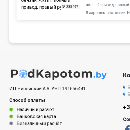
полный привод, правый
№ 285497
В хорошем состоянии. И
К
Б
ИП Ринейский А.А. УНП 191656441
Б
Способ оплаты
+3
Наличный расчёт
Банковская карта
Со
Безналичный расчёт