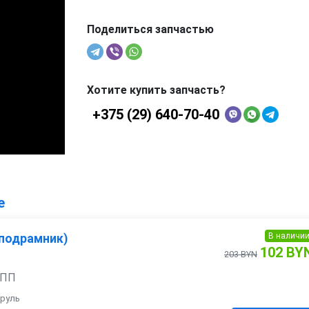
Поделиться запчастью
Хотите купить запчасть?
+375 (29) 640-70-40
е
В наличи
(подрамник)
102 BY
203 BYN
АКПП
 руль