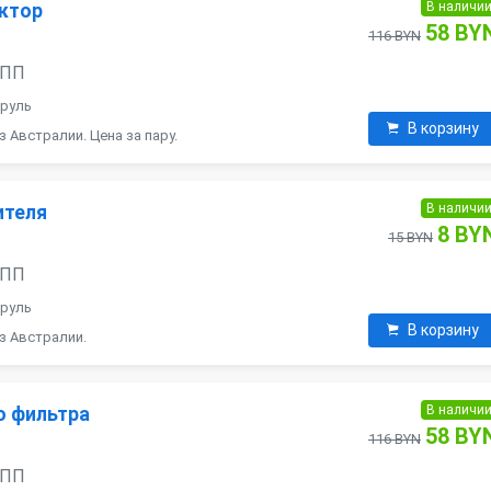
В наличи
ктор
58 BY
116 BYN
АКПП
 руль
В корзину
 Австралии. Цена за пару.
В наличи
ителя
8 BY
15 BYN
АКПП
 руль
В корзину
з Австралии.
В наличи
о фильтра
58 BY
116 BYN
АКПП