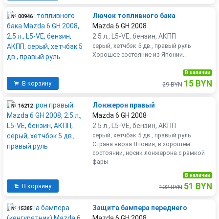
Лючок топливного бака
№ 00946
Mazda 6 GH 2008
2.5 л., L5-VE, бензин, АКПП
серый, хетчбэк 5 дв., правый руль
Хорошее состояние из Японии..
В наличии
15 BYN
В корзину
29 BYN
Лонжерон правый
№ 16212
Mazda 6 GH 2008
2.5 л., L5-VE, бензин, АКПП
серый, хетчбэк 5 дв., правый руль
Страна ввоза Япония, в хорошем
состоянии, носик лонжерона с рамкой
фары
В наличии
51 BYN
В корзину
102 BYN
Защита бампера переднего
№ 15385
Mazda 6 GH 2008