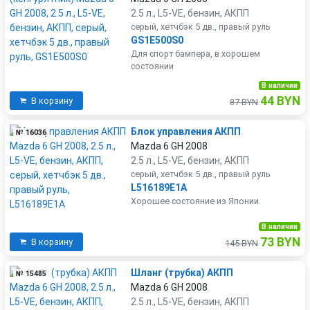
2.5 л., L5-VE, бензин, АКПП
серый, хетчбэк 5 дв., правый руль
GS1E500S0
Для спорт бампера, в хорошем
состоянии
В наличии
44 BYN
В корзину
87 BYN
Блок управления АКПП
№ 16036
Mazda 6 GH 2008
2.5 л., L5-VE, бензин, АКПП
серый, хетчбэк 5 дв., правый руль
L516189E1A
Хорошее состояние из Японии.
В наличии
73 BYN
В корзину
145 BYN
Шланг (трубка) АКПП
№ 15485
Mazda 6 GH 2008
2.5 л., L5-VE, бензин, АКПП