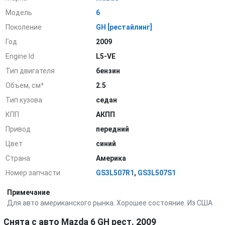
Модель
6
Поколение
GH [рестайлинг]
Год
2009
Engine Id
L5-VE
Тип двигателя
бензин
Объем, см³
2.5
Тип кузова
седан
КПП
АКПП
Привод
передний
Цвет
синий
Страна
Америка
Номер запчасти
GS3L507R1
,
GS3L507S1
Примечание
Для авто американского рынка. Хорошее состояние. Из США
Снята с авто Mazda 6 GH рест. 2009