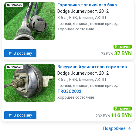
Горловина топливного бака
№ 294625
Dodge Journey рест. 2012
3.6 л., ERB, бензин, АКПП
черный, минивэн, полный привод
Хорошее состояние
В наличии
37 BYN
В корзину
73 BYN
Вакуумный усилитель тормозов
№ 294626
Dodge Journey рест. 2012
3.6 л., ERB, бензин, АКПП
черный, минивэн, полный привод
TRO3C2032
Хорошее состояние
В наличии
116 BYN
В корзину
232 BYN
Подробнее