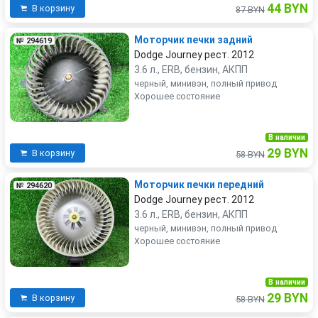
44 BYN
В корзину
87 BYN
Моторчик печки задний
№ 294619
Dodge Journey рест. 2012
3.6 л., ERB, бензин, АКПП
черный, минивэн, полный привод
Хорошее состояние
В наличии
29 BYN
В корзину
58 BYN
Моторчик печки передний
№ 294620
Dodge Journey рест. 2012
3.6 л., ERB, бензин, АКПП
черный, минивэн, полный привод
Хорошее состояние
В наличии
29 BYN
В корзину
58 BYN