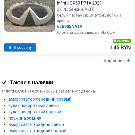
Infiniti QX50 P71A 2021
2.0 л., бензин, АКПП
белый перламутр, лифтбэк, полный
привод
628905NA1A
Сломана одна защелка. Из США
В наличии
145 BYN
В корзину
Подробнее
Также в наличии
Infiniti QX50 P71A
2017 - 2026 в разделе
«подвеска
»
амортизатор передний правый
кулак поворотный левый
кулак поворотный правый
пружина задняя
амортизатор задний левый
амортизатор задний правый