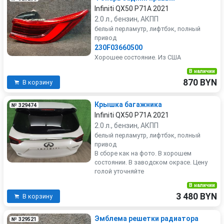
Infiniti QX50 P71A 2021
2.0 л., бензин, АКПП
белый перламутр, лифтбэк, полный
привод
230F03660500
Хорошее состояние. Из США
В наличии
870 BYN
В корзину
Крышка багажника
№ 329474
Infiniti QX50 P71A 2021
2.0 л., бензин, АКПП
белый перламутр, лифтбэк, полный
привод
В сборе как на фото. В хорошем
состоянии. В заводском окрасе. Цену
голой уточняйте
В наличии
3 480 BYN
В корзину
Эмблема решетки радиатора
№ 329521