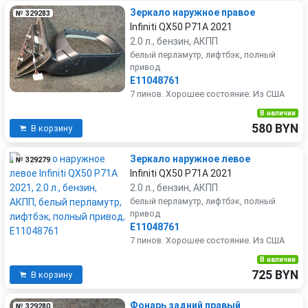
Зеркало наружное правое
№ 329283
Infiniti QX50 P71A 2021
2.0 л., бензин, АКПП
белый перламутр, лифтбэк, полный
привод
E11048761
7 пинов. Хорошее состояние. Из США
В наличии
580 BYN
В корзину
Зеркало наружное левое
№ 329279
Infiniti QX50 P71A 2021
2.0 л., бензин, АКПП
белый перламутр, лифтбэк, полный
привод
E11048761
7 пинов. Хорошее состояние. Из США
В наличии
725 BYN
В корзину
Фонарь задний правый
№ 329280