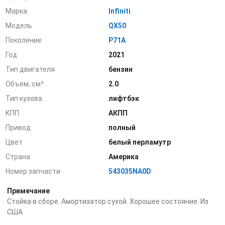
Марка
Infiniti
Модель
QX50
Поколение
P71A
Год
2021
Тип двигателя
бензин
Объем, см³
2.0
Тип кузова
лифтбэк
КПП
АКПП
Привод
полный
Цвет
белый перламутр
Страна
Америка
Номер запчасти
543035NA0D
Примечание
Стойка в сборе. Амортизатор сухой. Хорошее состояние. Из
США