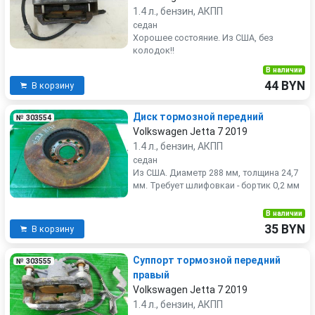
1.4 л., бензин, АКПП
седан
Хорошее состояние. Из США, без
колодок!!
В наличии
44 BYN
В корзину
Диск тормозной передний
№ 303554
Volkswagen Jetta 7 2019
1.4 л., бензин, АКПП
седан
Из США. Диаметр 288 мм, толщина 24,7
мм. Требует шлифовкаи - бортик 0,2 мм
В наличии
35 BYN
В корзину
Суппорт тормозной передний
№ 303555
правый
Volkswagen Jetta 7 2019
1.4 л., бензин, АКПП