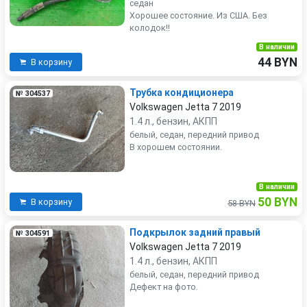
седан
Хорошее состояние. Из США. Без
колодок!!
В наличии
44 BYN
В корзину
Трубка кондиционера
№ 304537
Volkswagen Jetta 7 2019
1.4 л., бензин, АКПП
белый, седан, передний привод
В хорошем состоянии.
В наличии
50 BYN
В корзину
58 BYN
Подкрылок задний правый
№ 304591
Volkswagen Jetta 7 2019
1.4 л., бензин, АКПП
белый, седан, передний привод
Дефект на фото.