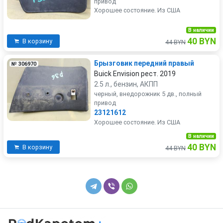
привод
Хорошее состояние. Из США
В наличии
40 BYN
В корзину
44 BYN
Брызговик передний правый
№ 306970
Buick Envision рест. 2019
2.5 л., бензин, АКПП
черный, внедорожник 5 дв., полный
привод
23121612
Хорошее состояние. Из США
В наличии
40 BYN
В корзину
44 BYN