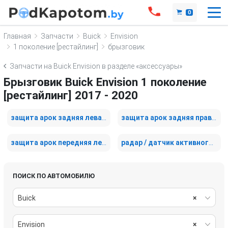
0
Главная
Запчасти
Buick
Envision
1 поколение [рестайлинг]
брызговик
Запчасти на Buick Envision в разделе «аксессуары»
Брызговик Buick Envision 1 поколение
[рестайлинг] 2017 - 2020
защита арок задняя левая (подкрылок)
защита арок задняя правая (подкрылок)
защита арок передняя левая (подкрылок)
радар / датчик активного круиз контроля
ПОИСК ПО АВТОМОБИЛЮ
Buick
×
Envision
×