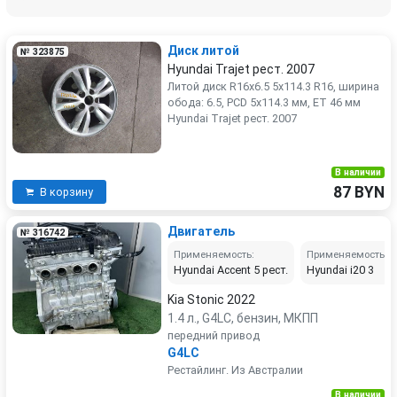
Диск литой
№ 323875
Hyundai Trajet рест. 2007
Литой диск R16x6.5 5x114.3 R16, ширина
обода: 6.5, PCD 5x114.3 мм, ET 46 мм
Hyundai Trajet рест. 2007
В наличии
87 BYN
В корзину
Двигатель
№ 316742
Применяемость:
Применяемость:
Hyundai Accent 5 рест.
Hyundai i20 3
Kia Stonic 2022
1.4 л., G4LC, бензин, МКПП
передний привод
G4LC
Рестайлинг. Из Австралии
В наличии