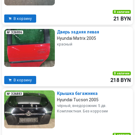
В наличии
21 BYN
В корзину
Дверь задняя левая
№ 326936
Hyundai Matrix 2005
красный
В наличии
218 BYN
В корзину
Крышка багажника
№ 326883
Hyundai Tucson 2005
чёрный, внедорожник 5 дв.
Комплектная. Без коррозии
В наличии