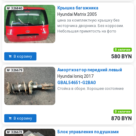
Крышка багажника
№ 326840
Hyundai Matrix 2005
цена за комплектную крышку без
моторчика дворника. Без коррозии.
Небольшая примятость на фото
В наличии
580 BYN
В корзину
Амортизатор передний левый
№ 326679
Hyundai Ioniq 2017
GBAL54651-G2BA0
Стойка в сборе. Хорошее состояние
В наличии
870 BYN
В корзину
Блок управления подушками
№ 326673