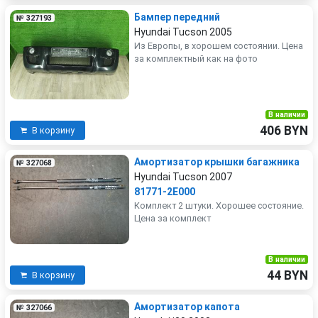
Бампер передний
№ 327193
Hyundai Tucson 2005
Из Европы, в хорошем состоянии. Цена
за комплектный как на фото
В наличии
406 BYN
В корзину
Амортизатор крышки багажника
№ 327068
Hyundai Tucson 2007
81771-2E000
Комплект 2 штуки. Хорошее состояние.
Цена за комплект
В наличии
44 BYN
В корзину
Амортизатор капота
№ 327066