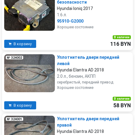
безопасности
Hyundai Ioniq 2017
1.6 л.
95910-G2000
Хорошее состояние
В наличии
116 BYN
В корзину
Уплотнитель двери передней
№ 324002
левой
Hyundai Elantra AD 2018
2.0 л., бензин, АКПП
серебристый, передний привод
Хорошее состояние
В наличии
58 BYN
В корзину
Уплотнитель двери передней
№ 324001
правой
Hyundai Elantra AD 2018