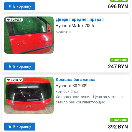
696 BYN
В корзину
Дверь передняя правая
№ 326935
Hyundai Matrix 2005
красный
В наличии
247 BYN
В корзину
Крышка багажника
№ 326872
Hyundai i30 2009
хетчбэк 5 дв.
Хорошее состояние. Цена за металл и
стекло без комплектующих
В наличии
392 BYN
В корзину