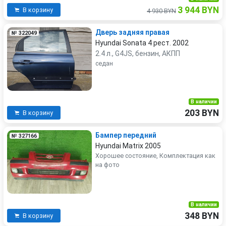
3 944 BYN
В корзину
4 930 BYN
Дверь задняя правая
№ 322049
Hyundai Sonata 4 рест. 2002
2.4 л., G4JS, бензин, АКПП
седан
В наличии
203 BYN
В корзину
Бампер передний
№ 327166
Hyundai Matrix 2005
Хорошее состояние, Комплектация как
на фото
В наличии
348 BYN
В корзину