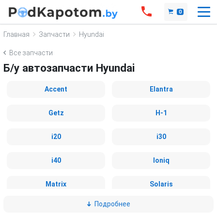
0
Главная
Запчасти
Hyundai
Все запчасти
Б/у автозапчасти Hyundai
Accent
Elantra
Getz
H-1
i20
i30
i40
Ioniq
Matrix
Solaris
Подробнее
Sonata
Trajet